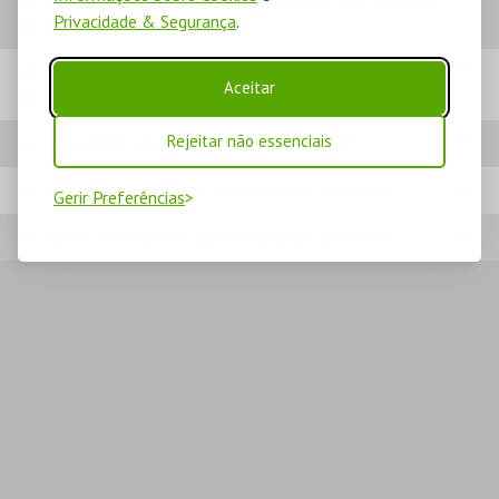
19. QUAIS OS MODOS DE PAGAMENTOS DISPONÍVEIS
Privacidade & Segurança
.
NO SITE BOL?
20. QUANTO TEMPO DEMORA A DEBITAREM O VALOR
Aceitar
DA COMPRA NO CARTÃO DE CRÉDITO/DÉBITO?
Rejeitar não essenciais
21. QUANTOS BILHETES POSSO COMPRAR?
22. QUE BROWSER DEVO UTILIZAR NO SITE BOL?
Gerir Preferências
23. COMO POSSO UTILIZAR O CÓDIGO OFERTA?