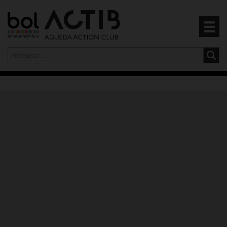
Olá,
iniciar sessão
PT
0
CARRINHO
EVENTOS
CARTÕES
PRODUTOS