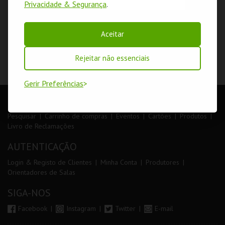
Privacidade & Segurança
.
Aceitar
Rejeitar não essenciais
Gerir Preferências
LOJA
Pesquisar
Carrinho de compras
Eventos
Cartões
Produtos
Livro de Reclamações
AUTENTICAÇÃO
Login & Registo de Clientes
Minha Conta
Produtores
Orientadores de Salas
SIGA-NOS
Facebook
Instagram
Twitter
E-mail